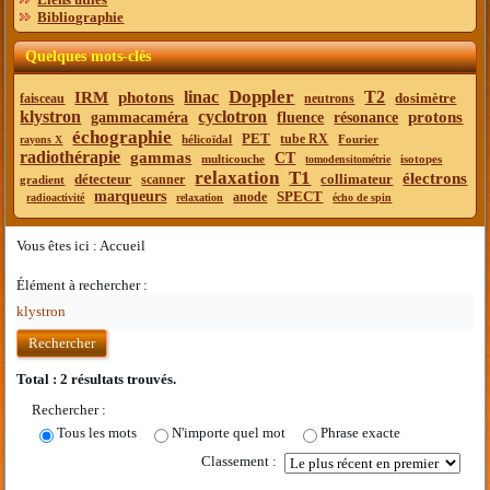
Bibliographie
Quelques mots-clés
Doppler
linac
T2
IRM
photons
dosimètre
faisceau
neutrons
klystron
cyclotron
protons
gammacaméra
fluence
résonance
échographie
PET
tube RX
hélicoïdal
Fourier
rayons X
radiothérapie
gammas
CT
multicouche
isotopes
tomodensitométrie
relaxation
T1
électrons
détecteur
collimateur
scanner
gradient
marqueurs
SPECT
anode
radioactivité
relaxation
écho de spin
Vous êtes ici :
Accueil
Élément à rechercher :
Rechercher
Total :
2
résultats trouvés.
Rechercher :
Tous les mots
N'importe quel mot
Phrase exacte
Classement :