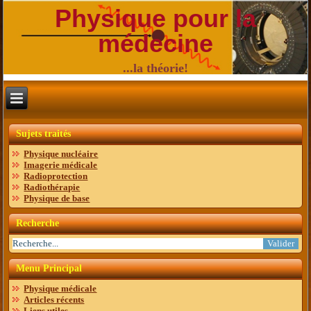
Physique pour la
médecine
...la théorie!
Sujets traités
Physique nucléaire
Imagerie médicale
Radioprotection
Radiothérapie
Physique de base
Recherche
Menu Principal
Physique médicale
Articles récents
Liens utiles