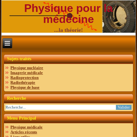
Physique pour la
médecine
...la théorie!
Sujets traités
Physique nucléaire
Imagerie médicale
Radioprotection
Radiothérapie
Physique de base
Recherche
Menu Principal
Physique médicale
Articles récents
Liens utiles