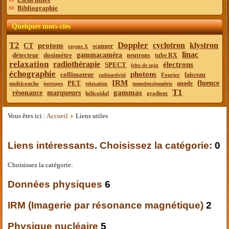
Bibliographie
Quelques mots-clés
Doppler
T2
cyclotron
klystron
protons
CT
scanner
rayons X
linac
détecteur
dosimètre
gammacaméra
neutrons
tube RX
relaxation
radiothérapie
électrons
SPECT
écho de spin
échographie
photons
collimateur
faisceau
Fourier
radioactivité
IRM
PET
fluence
anode
multicouche
isotopes
relaxation
tomodensitométrie
T1
gammas
résonance
marqueurs
hélicoïdal
gradient
Vous êtes ici :
Accueil
Liens utiles
Liens intéressants. Choisissez la catégorie:
0
Choisissez la catégorie:
Données physiques
6
IRM (Imagerie par résonance magnétique)
2
Physique nucléaire
5