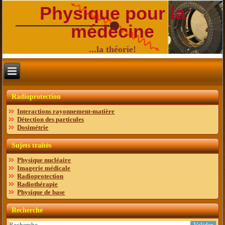
Physique pour la
médecine
...la théorie!
Radioprotection
Interactions rayonnement-matière
Détection des particules
Dosimétrie
Sujets traités
Physique nucléaire
Imagerie médicale
Radioprotection
Radiothérapie
Physique de base
Recherche