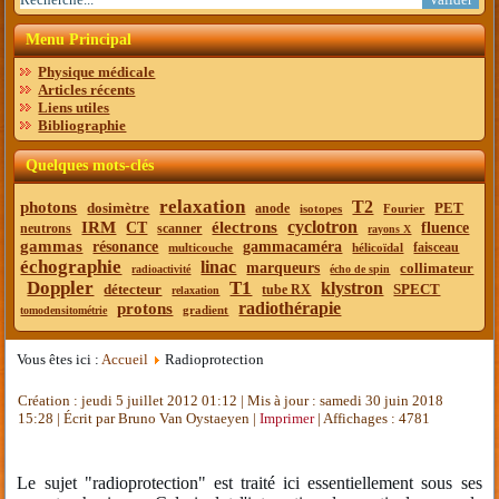
Menu Principal
Physique médicale
Articles récents
Liens utiles
Bibliographie
Quelques mots-clés
relaxation
T2
photons
dosimètre
PET
anode
isotopes
Fourier
cyclotron
IRM
électrons
CT
fluence
neutrons
scanner
rayons X
gammas
résonance
gammacaméra
faisceau
multicouche
hélicoïdal
échographie
linac
marqueurs
collimateur
radioactivité
écho de spin
Doppler
T1
klystron
détecteur
SPECT
tube RX
relaxation
radiothérapie
protons
gradient
tomodensitométrie
Vous êtes ici :
Accueil
Radioprotection
Création : jeudi 5 juillet 2012 01:12
|
Mis à jour : samedi 30 juin 2018
15:28
|
Écrit par Bruno Van Oystaeyen
|
Imprimer
| Affichages : 4781
Le sujet "radioprotection" est traité ici essentiellement sous ses