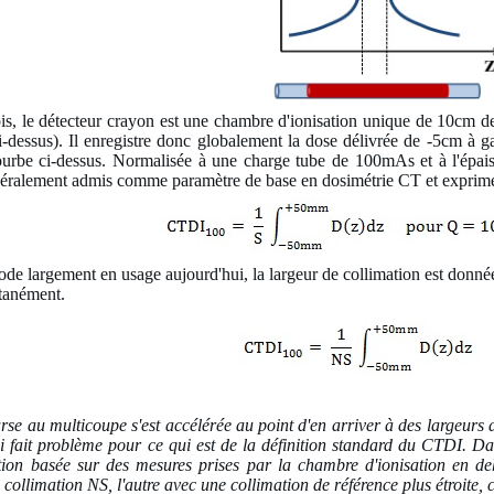
ois, le détecteur crayon est une chambre d'ionisation unique de 10cm de
i-dessus). Il enregistre donc globalement la dose délivrée de -5cm à g
courbe ci-dessus. Normalisée à une charge tube de 100mAs et à l'épais
néralement admis comme paramètre de base en dosimétrie CT et expr
de largement en usage aujourd'hui, la largeur de collimation est donn
ltanément.
ourse au multicoupe s'est accélérée au point d'en arriver à des largeu
 fait problème pour ce qui est de la définition standard du CTDI. Da
tion basée sur des mesures prises par la chambre d'ionisation en de
collimation NS, l'autre avec une collimation de référence plus étroite,