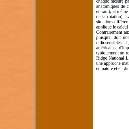
chaque mesure part
anatomiques de ch
entrant), et même 
de la rotation). 
situations différ
applique le calcu
Contrairement au
puisqu'il doit n
radiosensibles. Il
américains, d'im
typiquement un re
Ridge National La
une approche math
en nature et en d