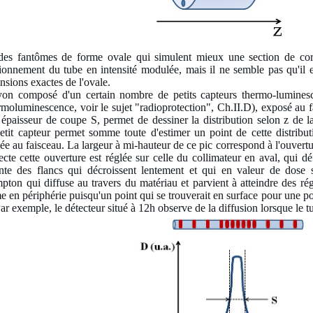
des fantômes de forme ovale qui simulent mieux une section de co
tionnement du tube en intensité modulée, mais il ne semble pas qu'il e
sions exactes de l'ovale.
yon composé d'un certain nombre de petits capteurs thermo-luminesce
ermoluminescence, voir le sujet "radioprotection", Ch.II.D), exposé au 
 épaisseur de coupe S, permet de dessiner la distribution selon z de l
tit capteur permet somme toute d'estimer un point de cette distribu
ée au faisceau. La largeur à mi-hauteur de ce pic correspond à l'ouver
ecte cette ouverture est réglée sur celle du collimateur en aval, qui d
ente des flancs qui décroissent lentement et qui en valeur de dose s
on qui diffuse au travers du matériau et parvient à atteindre des régi
 en périphérie puisqu'un point qui se trouverait en surface pour une po
Par exemple, le détecteur situé à 12h observe de la diffusion lorsque le t