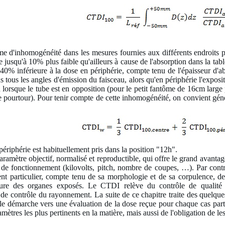
ème d'inhomogénéité dans les mesures fournies aux différents endroits p
e jusqu'à 10% plus faible qu'ailleurs à cause de l'absorption dans la t
e 40% inférieure à la dose en périphérie, compte tenu de l'épaisseur d'
s tous les angles d'émission du faisceau, alors qu'en périphérie l'expositi
n lorsque le tube est en opposition (pour le petit fantôme de 16cm large
e pourtour). Pour tenir compte de cette inhomogénéité, on convient 
riphérie est habituellement pris dans la position "12h".
ramètre objectif, normalisé et reproductible, qui offre le grand avant
de fonctionnement (kilovolts, pitch, nombre de coupes, …). Par contr
ent particulier, compte tenu de sa morphologie et de sa corpulence, d
ure des organes exposés. Le CTDI relève du contrôle de qualité
 de contrôle du rayonnement. La suite de ce chapitre traite des quelque
cile démarche vers une évaluation de la dose reçue pour chaque cas parti
mètres les plus pertinents en la matière, mais aussi de l'obligation de l