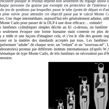
iculière puisque le résultat dépend non seulement du réglage utilisé (k
aque personne (la graisse par exemple est protectrice de l'intérieur
du jeu de positions par lesquelles passe le tube (point de départ et d'ar
La piste suivie pour atteindre cet objectif passe par le calcul Monte C
entes. Une étape intermédiaire, aujourd'hui très généralement admise, u
l Monte Carlo pour passer de la DLP à une dose efficace… estimée!
x fantômes cylindriques simples décrits au §1 ci-dessus, un fantôm
on seulement évoquer une forme humaine mais contenir en plus des
 y a mille et une façons d'imaginer cela, et c'est le rôle des grands o
poser en la matière des standards acceptés par tous. Les fantômes
présentant "adulte" de chaque sexe, un "enfant" et un "nouveau-né". 
boratories) promue par différents instituts internationaux (d'après W.
ématique de type Monte Carlo, de tels fantômes ne nécessitent pas d'êt
imension.