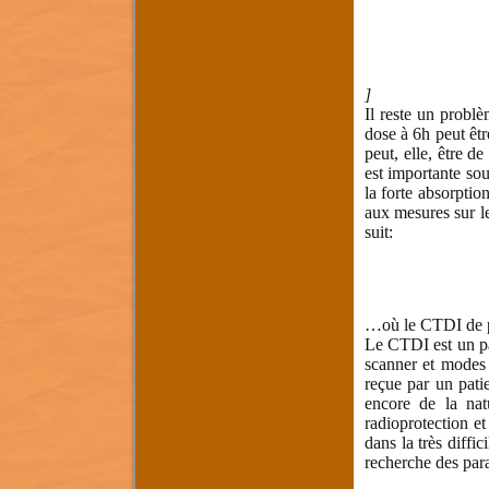
]
Il reste un probl
dose à 6h peut êtr
peut, elle, être d
est importante sou
la forte absorptio
aux mesures sur l
suit:
…où le CTDI de pé
Le CTDI est un pa
scanner et modes 
reçue par un pati
encore de la nat
radioprotection et
dans la très diffi
recherche des para