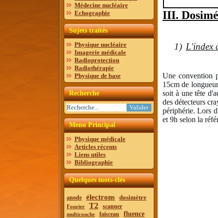
Médecine nucléaire
III. Dosimé
Echographie
Sujets traités
Physique nucléaire
1)
L'index 
Imagerie médicale
Radioprotection
Radiothérapie
Une convention p
Physique de base
15cm de longueur,
soit à une tête d'
Recherche
des détecteurs cr
périphérie. Lors d
et 9h selon la réf
Menu Principal
Physique médicale
Articles récents
Liens utiles
Bibliographie
Quelques mots-clés
électrons
dosimètre
anode
T2
scanner
Fourier
fluence
faisceau
multicouche