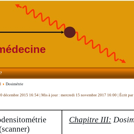
 médecine
s?
l
Dosimétrie
 30 décembre 2015 16:54
|
Mis à jour : mercredi 15 novembre 2017 16:00
|
Écrit pa
densitométrie
Chapitre III:
Dosim
(scanner)