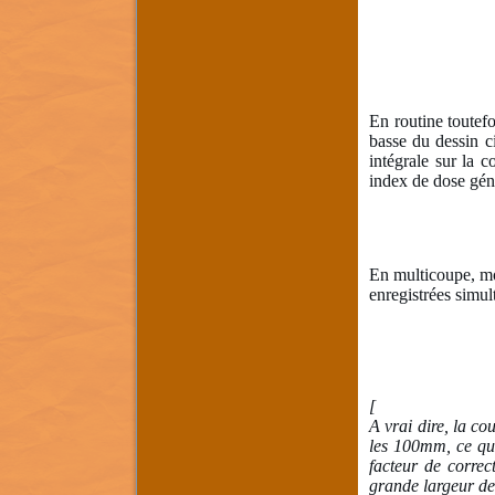
En routine toutef
basse du dessin c
intégrale sur la 
index de dose gé
En multicoupe, mo
enregistrées simu
[
A vrai dire, la c
les 100mm, ce qui
facteur de correc
grande largeur de 