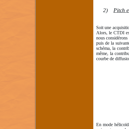
2)
Pitch 
Soit une acquisit
Alors, le CTDI es
nous considérons 
puis de la suivan
schéma, la contrib
même, la contribu
courbe de diffusio
En mode hélicoïda