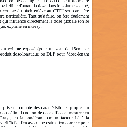
l avec coupes contiguës. Le CTDI peut donc être
 p>1 dilue d'autant la dose dans le volume scanné,
enir compte du pitch enlève au CTDI son caractère
e particulière. Tant qu'à faire, on fera également
t qui influence directement la dose globale (on se
ique, exprimé en mGray:
on du volume exposé (pour un scan de 15cm par
produit dose-longueur, ou DLP pour "dose-lenght
la prise en compte des caractéristiques propres au
 on définit la notion de dose efficace, mesurée en
rays, en la pondérant par un facteur lié à la
st difficile d'en avoir une estimation correcte pour