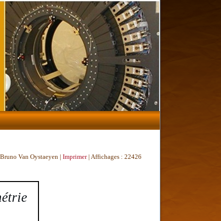
r Bruno Van Oystaeyen
|
Imprimer
| Affichages : 22426
étrie