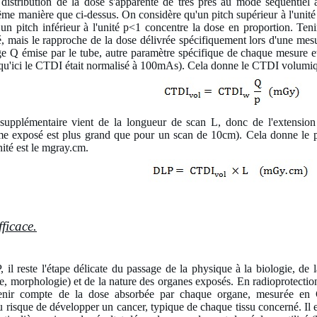
 distribution de la dose s'apparente de très près au mode séquentie
ême manière que ci-dessus. On considère qu'un pitch supérieur à l'unité
 un pitch inférieur à l'unité p<1 concentre la dose en proportion. T
, mais le rapproche de la dose délivrée spécifiquement lors d'une mesur
rge Q émise par le tube, autre paramètre spécifique de chaque mesure e
squ'ici le CTDI était normalisé à 100mAs). Cela donne le CTDI volum
supplémentaire vient de la longueur de scan L, donc de l'extensi
me exposé est plus grand que pour un scan de 10cm). Cela donne le 
nité est le mgray.cm.
ficace.
 il reste l'étape délicate du passage de la physique à la biologie, de 
e, morphologie) et de la nature des organes exposés. En radioprotection
tenir compte de la dose absorbée par chaque organe, mesurée en G
ou risque de développer un cancer, typique de chaque tissu concerné. Il e