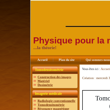
Physique pour la
...la théorie!
Accueil
Plan du site
Qui sommes-nou
Vous êtes ici :
Accuei
Tomodensitométrie
Construction des images
Création : mercredi
Matériel
Dosimétrie
Imagerie médicale
Tomo
Radiologie conventionnelle
Tomodensitométrie
Résonance magnétique