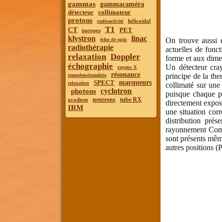
gammas
gammacaméra
détecteur
collimateur
protons
hélicoïdal
radioactivité
T1
CT
PET
isotopes
klystron
linac
On trouve aussi 
écho de spin
radiothérapie
actuelles de fonc
relaxation
Doppler
forme et aux dimen
échographie
Un détecteur cra
rayons X
résonance
principe de la th
tomodensitométrie
SPECT
marqueurs
relaxation
collimaté sur une
cyclotron
photons
puisque chaque pe
neutrons
tube RX
gradient
directement expos
IRM
une situation corr
distribution prés
rayonnement Compt
sont présents même
autres positions (