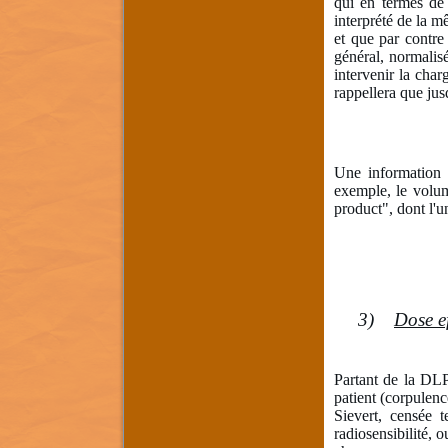
qui en termes de
interprété de la m
et que par contre
général, normalisé
intervenir la cha
rappellera que ju
Une information 
exemple, le volu
product", dont l'u
3)
Dose ef
Partant de la DLP,
patient (corpulenc
Sievert, censée 
radiosensibilité, 