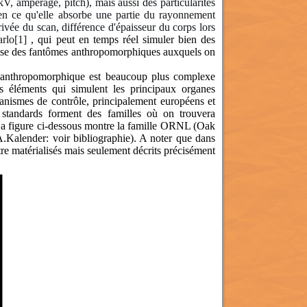
V, ampèrage, pitch), mais aussi des particularités
 en ce qu'elle absorbe une partie du rayonnement
rivée du scan, différence d'épaisseur du corps lors
arlo
[1]
, qui peut en temps réel simuler bien des
tilise des fantômes anthropomorphiques auxquels on
e anthropomorphique est beaucoup plus complexe
 éléments qui simulent les principaux organes
rganismes de contrôle, principalement européens et
 standards forment des familles où on trouvera
La figure ci-dessous montre la famille ORNL (Oak
A.Kalender: voir bibliographie). A noter que dans
re matérialisés mais seulement décrits précisément