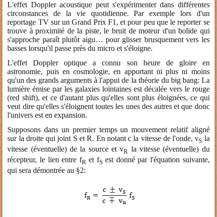
L'effet Doppler acoustique peut s'expérimenter dans différentes
circonstances de la vie quotidienne. Par exemple lors d'un
reportage TV sur un Grand Prix F1, et pour peu que le reporter se
trouve à proximité de la piste, le bruit de moteur d'un bolide qui
s'approche paraît plutôt aigu… pour glisser brusquement vers les
basses lorsqu'il passe près du micro et s'éloigne.
L'effet Doppler optique a connu son heure de gloire en
astronomie, puis en cosmologie, en apportant ni plus ni moins
qu'un des grands arguments à l'appui de la théorie du big bang: La
lumière émise par les galaxies lointaines est décalée vers le rouge
(red shift), et ce d'autant plus qu'elles sont plus éloignées, ce qui
veut dire qu'elles s'éloignent toutes les unes des autres et que donc
l'univers est en expansion.
Supposons dans un premier temps un mouvement relatif aligné
sur la droite qui joint S et R. En notant c la vitesse de l'onde, v
la
S
vitesse (éventuelle) de la source et v
la vitesse (éventuelle) du
R
récepteur, le lien entre f
et f
est donné par l'équation suivante,
R
S
qui sera démontrée au §2: