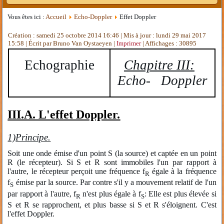
Vous êtes ici :
Accueil
Echo-Doppler
Effet Doppler
Création : samedi 25 octobre 2014 16:46
|
Mis à jour : lundi 29 mai 2017
15:58
|
Écrit par Bruno Van Oystaeyen
|
Imprimer
| Affichages : 30895
Echographie
Chapitre III:
Echo- Doppler
III.A. L'effet Doppler.
1)
Principe.
Soit une onde émise d'un point S (la source) et captée en un point
R (le récepteur). Si S et R sont immobiles l'un par rapport à
l'autre, le récepteur perçoit une fréquence f
égale à la fréquence
R
f
émise par la source. Par contre s'il y a mouvement relatif de l'un
S
par rapport à l'autre, f
n'est plus égale à f
: Elle est plus élevée si
R
S
S et R se rapprochent, et plus basse si S et R s'éloignent. C'est
l'effet Doppler.