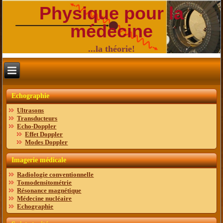
Physique pour la
médecine
...la théorie!
Echographie
Ultrasons
Transducteurs
Echo-Doppler
Effet Doppler
Modes Doppler
Imagerie médicale
Radiologie conventionnelle
Tomodensitométrie
Résonance magnétique
Médecine nucléaire
Echographie