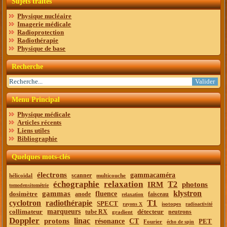
Sujets traités
Physique nucléaire
Imagerie médicale
Radioprotection
Radiothérapie
Physique de base
Recherche
Menu Principal
Physique médicale
Articles récents
Liens utiles
Bibliographie
Quelques mots-clés
électrons
gammacaméra
scanner
hélicoïdal
multicouche
échographie
relaxation
T2
IRM
photons
tomodensitométrie
klystron
gammas
dosimètre
fluence
anode
faisceau
relaxation
T1
cyclotron
radiothérapie
SPECT
isotopes
rayons X
radioactivité
collimateur
marqueurs
détecteur
tube RX
neutrons
gradient
Doppler
linac
protons
résonance
CT
PET
Fourier
écho de spin