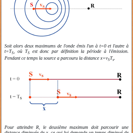
Soit alors deux maximums de l'onde émis l'un à t=0 et l'autre à
t=T
, où T
est donc par définition la période à l'émission.
S
S
Pendant ce temps la source a parcouru la distance x=v
T
.
S
s
Pour atteindre R, le deuxième maximum doit parcourir une
distance diminuée de x, ce qui lui demande un temps diminué de