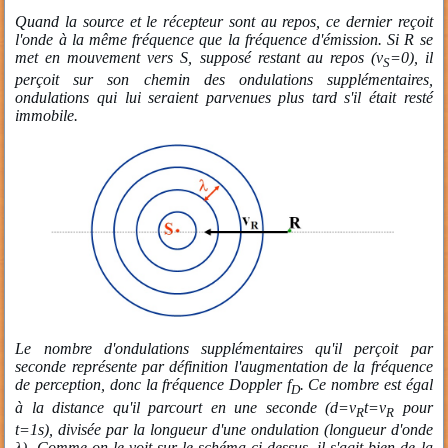
Quand la source et le récepteur sont au repos, ce dernier reçoit
l'onde à la même fréquence que la fréquence d'émission. Si R se
met en mouvement vers S, supposé restant au repos (v
=0), il
S
perçoit sur son chemin des ondulations supplémentaires,
ondulations qui lui seraient parvenues plus tard s'il était resté
immobile.
Le nombre d'ondulations supplémentaires qu'il perçoit par
seconde représente par définition l'augmentation de la fréquence
de perception, donc la fréquence Doppler f
. Ce nombre est égal
D
à la distance qu'il parcourt en une seconde (d=v
t=v
pour
R
R
t=1s), divisée par la longueur d'une ondulation (longueur d'onde
λ). Comme on le voit sur le schéma ci-dessus, il s'agit bien de la