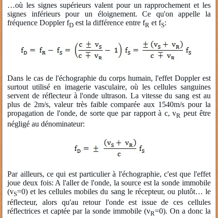
…où les signes supérieurs valent pour un rapprochement et les
signes inférieurs pour un éloignement. Ce qu'on appelle la
fréquence Doppler f
est la différence entre f
et f
:
D
R
S
Dans le cas de l'échographie du corps humain, l'effet Doppler est
surtout utilisé en imagerie vasculaire, où les cellules sanguines
servent de réflecteur à l'onde ultrason. La vitesse du sang est au
plus de 2m/s, valeur très faible comparée aux 1540m/s pour la
propagation de l'onde, de sorte que par rapport à c, v
peut être
R
négligé au dénominateur:
Par ailleurs, ce qui est particulier à l'échographie, c'est que l'effet
joue deux fois: A l'aller de l'onde, la source est la sonde immobile
(v
=0) et les cellules mobiles du sang le récepteur, ou plutôt… le
S
réflecteur, alors qu'au retour l'onde est issue de ces cellules
réflectrices et captée par la sonde immobile (v
=0). On a donc la
R