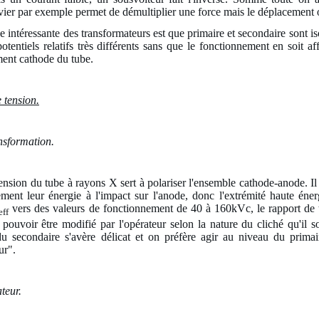
ier par exemple permet de démultiplier une force mais le déplacement o
e intéressante des transformateurs est que primaire et secondaire sont is
otentiels relatifs très différents sans que le fonctionnement en soit af
ment cathode du tube.
 tension.
nsformation.
ension du tube à rayons X sert à polariser l'ensemble cathode-anode. Il s
tement leur énergie à l'impact sur l'anode, donc l'extrémité haute é
vers des valeurs de fonctionnement de 40 à 160kVc, le rapport de t
eff
 pouvoir être modifié par l'opérateur selon la nature du cliché qu'il s
u secondaire s'avère délicat et on préfère agir au niveau du primai
ur".
teur.