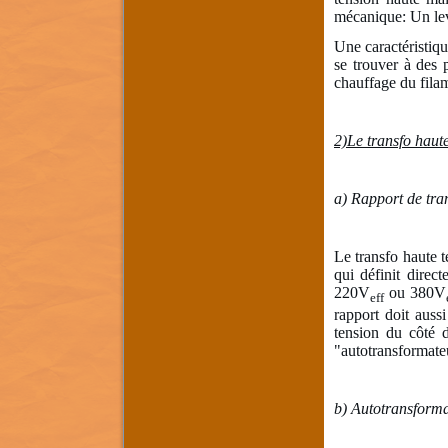
mécanique: Un lev
Une caractéristiqu
se trouver à des p
chauffage du fila
2)Le transfo haute
a) Rapport de tra
Le transfo haute t
qui définit direc
220V
ou 380V
eff
rapport doit aussi
tension du côté d
"autotransformate
b) Autotransforma