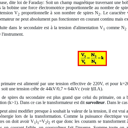
ase, dite loi de Faraday: Soit un champ magnétique traversant une bo
ns la bobine une force électromotrice proportionnelle au nombre de spire
 tension V
proportionnelle à son nombre de spires N
. Le caractère
2
2
ormateur ne peut absolument pas fonctionner en courant continu mais exig
uite dans le secondaire est à la tension d'alimentation V
comme N
1
2
 l'instrument.
 primaire est alimenté par une tension effective de 220V, et pour k=
 soit une tension crête de 44kV/0,7 ≈ 64kVc (voir §II.A).
e spires du secondaire est plus grand que celui du primaire, on a b
tion (k>1). Dans ce cas le transformateur est dit
survolteur
. Dans le cas
 peut ainsi modifier presque à souhait la valeur de la tension, il est vra
'énergie lors de la transformation. Comme la puissance électrique v
tes on doit avoir V
i
=V
i
et que donc les courants se transforment à
1
1
2
2
s un courant faible, un sousvolteur fait l'inverse. Somme toute on 