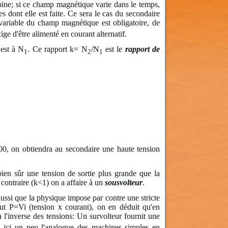
bine; si ce champ magnétique varie dans le temps,
s dont elle est faite. Ce sera le cas du secondaire
 variable du champ magnétique est obligatoire, de
e d'être alimenté en courant alternatif.
est à N
. Ce rapport k= N
/N
est le
rapport de
1
2
1
200, on obtiendra au secondaire une haute tension
ien sûr une tension de sortie plus grande que la
 contraire (k<1) on a affaire à un
sousvolteur
.
i aussi que la physique impose par contre une stricte
aut P=Vi (tension x courant), on en déduit qu'en
 l'inverse des tensions: Un survolteur fournit une
a ici un peu l'analogue des machines simples en