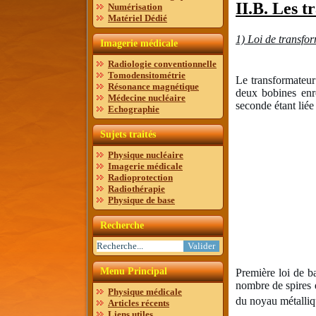
II.B. Les t
Numérisation
Matériel Dédié
1) Loi de transfo
Imagerie médicale
Radiologie conventionnelle
Tomodensitométrie
Le transformateur 
Résonance magnétique
deux bobines enro
Médecine nucléaire
seconde étant liée 
Echographie
Sujets traités
Physique nucléaire
Imagerie médicale
Radioprotection
Radiothérapie
Physique de base
Recherche
Menu Principal
Première loi de b
nombre de spires d
Physique médicale
du noyau métalliq
Articles récents
Liens utiles