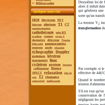
Deuxième loi de b
Bibliographie
alors il induit da
qui générera une
Quelques mots-clés
sorte qu'un transf
IRM
électrons
PET
La tension V
ind
T1
2
photons
CT
faisceau
transformation
de
tomodensitométrie
radiothérapie
tube RX
scanner
gradient
rayons X
dosimètre
détecteur
Fourier
gammacaméra
hélicoïdal
neutrons
anode
relaxation
échographie
Doppler
klystron
gammas
linac
marqueurs
cyclotron
protons
isotopes
Par exemple si le
collimateur
fluence
relaxation
effective de 44kV,
SPECT
écho de
T2
résonance
spin
Quand le nombre d
multicouche
radioactivité
tension d'alimenta
S'il est vrai qu'on
conservation de l
négligeant les per
tension haute mai