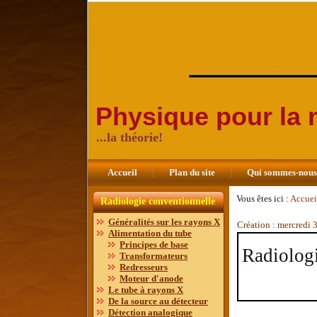
Physique pour la
...la théorie!
Accueil
Plan du site
Qui sommes-nou
Vous êtes ici :
Accuei
Radiologie conventionnelle
Généralités sur les rayons X
Création : mercredi
Alimentation du tube
Principes de base
Radiolog
Transformateurs
Redresseurs
Moteur d'anode
Le tube à rayons X
De la source au détecteur
Détection analogique