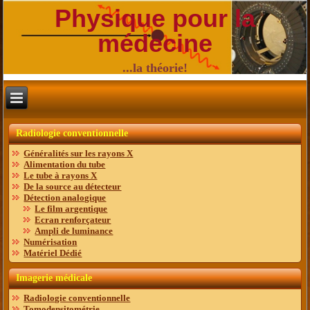
Physique pour la
médecine
...la théorie!
Radiologie conventionnelle
Généralités sur les rayons X
Alimentation du tube
Le tube à rayons X
De la source au détecteur
Détection analogique
Le film argentique
Ecran renforçateur
Ampli de luminance
Numérisation
Matériel Dédié
Imagerie médicale
Radiologie conventionnelle
Tomodensitométrie