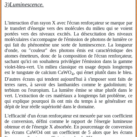
3)Luminescence.
L'interaction d'un rayon X avec l'écran renforçateur se marque par
le transfert d'énergie vers des molécules du milieu qui se voient
portées vers des niveaux excités. La désexcitation des niveaux
moléculaires s'accompagne de l'émission de photons de lumière ce
qui fait du phénomène une sorte de luminescence. La longueur
d'onde, ou "couleur" des photons émis est caractéristique des
atomes émetteurs, donc de la composition de l'écran renforçateur,
sachant qu'ici on souhaitera privilégier l'émission dans la gamme
violet-bleu-vert. Un milieu classique en usage depuis longtemps
est le tungstate de calcium CaWO
, qui émet plutôt dans le bleu.
4
D'autres écrans qui tendent aujourd'hui à s'imposer sont faits de
terres rares, à savoir des lanthanides comme le gadolinium; le
terbium ou l'europium. La lumière émise se situe plutôt dans le
vert. L'extraction de ces matériaux a longtemps fait problème, ce
qui explique pourquoi ils ont mis du temps à se généraliser en
dépit de leur réelle supériorité dans le domaine.
L'efficacité d'un écran renforçateur est mesurée par son coefficient
de conversion, défini comme le rapport de l'énergie lumineuse
obtenue et de l'énergie X absorbée. En pourcentage de conversion
les écrans CaWO4 ont un coefficient de 5 alors que les écrans