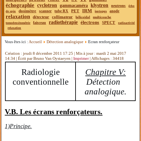
échographie
cyclotron
klystron
gammacaméra
neutrons
écho
IRM
dosimètre
PET
scanner
tube RX
anode
isotopes
de spin
relaxation
détecteur
collimateur
hélicoïdal
multicouche
radiothérapie
électrons
SPECT
faisceau
tomodensitométrie
radioactivité
relaxation
Vous êtes ici :
Accueil
Détection analogique
Ecran renforçateur
Création : jeudi 8 décembre 2011 17:25
|
Mis à jour : mardi 2 mai 2017
14:34
|
Écrit par Bruno Van Oystaeyen
|
Imprimer
| Affichages : 34418
Radiologie
Chapitre V:
conventionnelle
Détection
analogique.
V.B. Les écrans renforçateurs.
1)Principe.