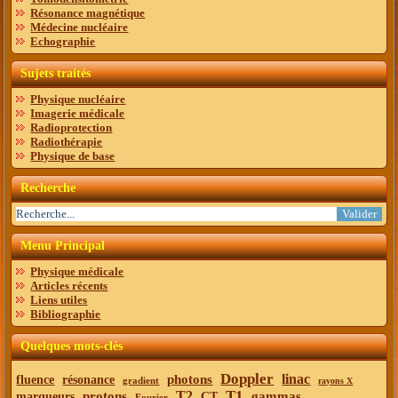
Résonance magnétique
Médecine nucléaire
Echographie
Sujets traités
Physique nucléaire
Imagerie médicale
Radioprotection
Radiothérapie
Physique de base
Recherche
Menu Principal
Physique médicale
Articles récents
Liens utiles
Bibliographie
Quelques mots-clés
Doppler
linac
photons
fluence
résonance
gradient
rayons X
T1
T2
protons
gammas
marqueurs
CT
Fourier