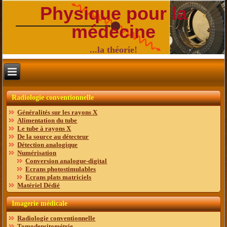
Physique pour la
médecine
...la théorie!
Radiologie conventionnelle
Généralités sur les rayons X
Alimentation du tube
Le tube à rayons X
De la source au détecteur
Détection analogique
Numérisation
Conversion analogue-digital
Ecrans photostimulables
Ecrans plats matriciels
Matériel Dédié
Imagerie médicale
Radiologie conventionnelle
Tomodensitométrie