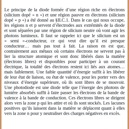
Le principe de la diode formée d’une région riche en électrons
(silicium dopé « n ») et une région pauvre en électrons (silicium
dopé « p ») a été donné au §II.C.1. Dans le cas qui nous occupe,
les régions n et p servent d’électrodes aux extrémités de la diode
et sont séparées par une région de silicium neutre où vont agir les
photons lumineux. Il faut se rappeler ici que le silicium est un
« semi »-conducteur, ce qui veut dire qu’il est presque
conducteur… mais pas tout à fait. La raison en est que,
contrairement aux métaux où certains électrons ne servent pas à
lier la structure atomique et sont donc libérés dans la matière
(électrons libres) et disponibles pour participer à un courant
électrique, la totalité des électrons restent ici liés aux atomes…
mais faiblement. Une faible quantité d’énergie suffit à les libérer
de leur état de liaison, ou état de valence, pour les porter vers des
niveaux d’énergie supérieure, où ils sont libres de se mouvoir.
Une photodiode est une diode telle que l’énergie des photons de
lumière absorbés suffit à faire passer les électrons de la bande de
valence à la bande de conduction. Ces électrons libres se dirigent
alors vers la zone p qui les attire et où ils sont stockés. Les lacunes
positives qu’ils laissent dans la matière se déplacent quant à elles
vers la zone n pour y neutraliser des charges négatives en excès.