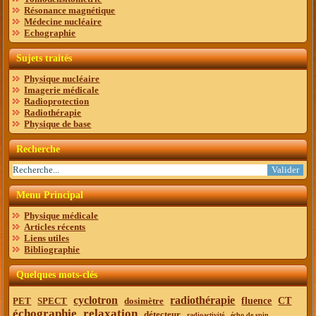
Résonance magnétique
Médecine nucléaire
Echographie
Sujets traités
Physique nucléaire
Imagerie médicale
Radioprotection
Radiothérapie
Physique de base
Recherche
Menu Principal
Physique médicale
Articles récents
Liens utiles
Bibliographie
Quelques mots-clés
cyclotron
radiothérapie
PET
SPECT
dosimètre
fluence
CT
échographie
relaxation
détecteur
radioactivité
écho de spin