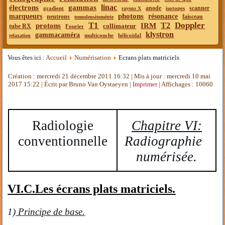
linac
électrons
gammas
anode
scanner
gradient
isotopes
rayons X
photons
marqueurs
résonance
neutrons
faisceau
tomodensitométrie
T1
Doppler
T2
protons
IRM
collimateur
tube RX
Fourier
klystron
gammacaméra
multicouche
hélicoïdal
relaxation
Vous êtes ici :
Accueil
Numérisation
Ecrans plats matriciels
Création : mercredi 21 décembre 2011 16:32
|
Mis à jour : mercredi 10 mai
2017 15:22
|
Écrit par Bruno Van Oystaeyen
|
Imprimer
| Affichages : 10060
Radiologie
Chapitre VI:
conventionnelle
Radiographie
numérisée.
VI.C.Les écrans plats matriciels.
1)
Principe de base.